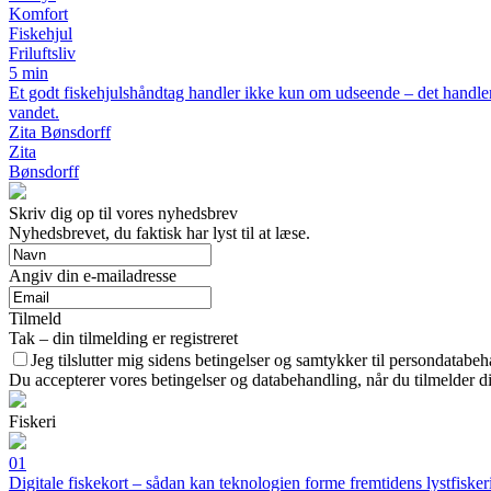
Komfort
Fiskehjul
Friluftsliv
5 min
Et godt fiskehjulshåndtag handler ikke kun om udseende – det handler
vandet.
Zita Bønsdorff
Zita
Bønsdorff
Skriv dig op til vores nyhedsbrev
Nyhedsbrevet, du faktisk har lyst til at læse.
Angiv din e-mailadresse
Tilmeld
Tak – din tilmelding er registreret
Jeg tilslutter mig sidens betingelser og samtykker til persondatabeh
Du accepterer vores betingelser og databehandling, når du tilmelder d
Fiskeri
01
Digitale fiskekort – sådan kan teknologien forme fremtidens lystfisker