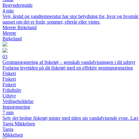
Begynderguide
4 min
Vejr, årstid og vandtemperatur har stor betydning for, hvor og hvornå
uanset om det er forår, sommer, efterår eller vinter.
Merete Birkeland
Merete
Birkeland
03
Genimprægnering af fisketøj – genskab vandafvisningen i dit udstyr
Forlæng levetiden på dit fisketøj med en effektiv genimprægnering
Fiskeri
Fiskeri
Fiskeri
Friluftsliv
Udstyr
Vedligeholdelse
Imprægnering
7 min
Selv det bedste fisketøj mister med tiden sin vandafvisende evne. Lær
Tanja Mikkelsen
Tanja
Mikkelsen