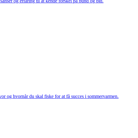
e sanser og erfaring til at kende forskel på bund og bid.
vor og hvornår du skal fiske for at få succes i sommervarmen.