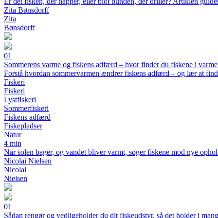
Er det fisken, der napper, eller blot bunden, der driller? Artiklen guide
Zita Bønsdorff
Zita
Bønsdorff
01
Sommerens varme og fiskens adfærd – hvor finder du fiskene i varm
Forstå hvordan sommervarmen ændrer fiskens adfærd – og lær at finde 
Fiskeri
Fiskeri
Lystfiskeri
Sommerfiskeri
Fiskens adfærd
Fiskepladser
Natur
4 min
Når solen bager, og vandet bliver varmt, søger fiskene mod nye ophold
Nicolai Nielsen
Nicolai
Nielsen
01
Sådan rengør og vedligeholder du dit fiskeudstyr, så det holder i mang