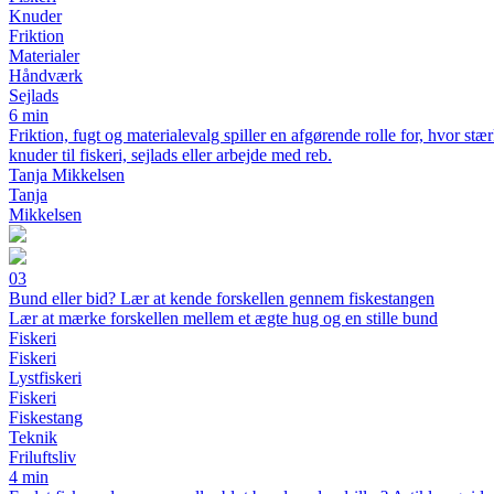
Knuder
Friktion
Materialer
Håndværk
Sejlads
6 min
Friktion, fugt og materialevalg spiller en afgørende rolle for, hvor s
knuder til fiskeri, sejlads eller arbejde med reb.
Tanja Mikkelsen
Tanja
Mikkelsen
03
Bund eller bid? Lær at kende forskellen gennem fiskestangen
Lær at mærke forskellen mellem et ægte hug og en stille bund
Fiskeri
Fiskeri
Lystfiskeri
Fiskeri
Fiskestang
Teknik
Friluftsliv
4 min