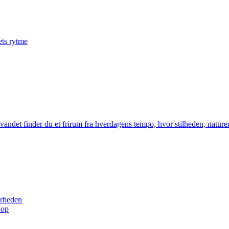
ets rytme
d vandet finder du et frirum fra hverdagens tempo, hvor stilheden, nat
arheden
 op