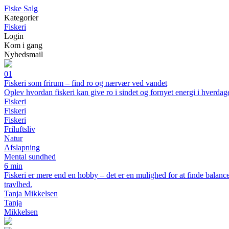
F
iske
S
alg
Kategorier
Fiskeri
Login
Kom i gang
Nyhedsmail
01
Fiskeri som frirum – find ro og nærvær ved vandet
Oplev hvordan fiskeri kan give ro i sindet og fornyet energi i hverdag
Fiskeri
Fiskeri
Fiskeri
Friluftsliv
Natur
Afslapning
Mental sundhed
6 min
Fiskeri er mere end en hobby – det er en mulighed for at finde balance
travlhed.
Tanja Mikkelsen
Tanja
Mikkelsen