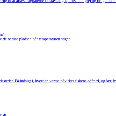
r dig til at aflæse signalerne i fiskestangen, forstå dit grej og bruge båd
en?
de bedste pladser, når temperaturen stiger
ssteder. Få indsigt i, hvordan varme påvirker fiskens adfærd, og lær, h
e år