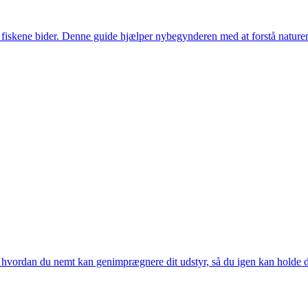
r fiskene bider. Denne guide hjælper nybegynderen med at forstå naturens
 hvordan du nemt kan genimprægnere dit udstyr, så du igen kan holde di