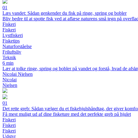
01
Læs vandet: Sådan genkender du fisk på ringe, spring og bobler
Bliv bedre til at spotte fisk ved at aflæse naturens små tegn på overfla
Fiskeri
Fiskeri
Lystfiskeri
Fisketips
Naturforståelse
Friluftsliv
Teknik
6 min
Lær at tolke ringe, spring og bobler på vandet og forstå, hvad de afslør
Nicolai Nielsen
Nicolai
Nielsen
01
Det rette greb: Sådan vælger du et fiskehjulshåndtag, der giver komfo
Få mest muligt ud af dine fisketure med det perfekte greb på hjulet
Fiskeri
Fiskeri
Fiskeri
Udstyr