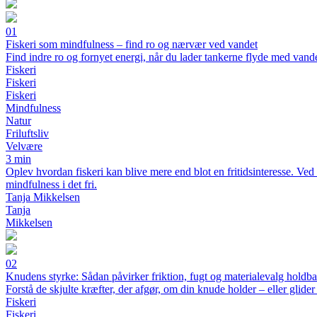
01
Fiskeri som mindfulness – find ro og nærvær ved vandet
Find indre ro og fornyet energi, når du lader tankerne flyde med vand
Fiskeri
Fiskeri
Fiskeri
Mindfulness
Natur
Friluftsliv
Velvære
3 min
Oplev hvordan fiskeri kan blive mere end blot en fritidsinteresse. Ve
mindfulness i det fri.
Tanja Mikkelsen
Tanja
Mikkelsen
02
Knudens styrke: Sådan påvirker friktion, fugt og materialevalg holdb
Forstå de skjulte kræfter, der afgør, om din knude holder – eller glider
Fiskeri
Fiskeri