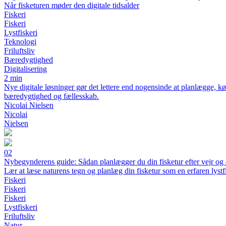
Når fisketuren møder den digitale tidsalder
Fiskeri
Fiskeri
Lystfiskeri
Teknologi
Friluftsliv
Bæredygtighed
Digitalisering
2 min
Nye digitale løsninger gør det lettere end nogensinde at planlægge, kø
bæredygtighed og fællesskab.
Nicolai Nielsen
Nicolai
Nielsen
02
Nybegynderens guide: Sådan planlægger du din fisketur efter vejr og 
Lær at læse naturens tegn og planlæg din fisketur som en erfaren lystf
Fiskeri
Fiskeri
Fiskeri
Lystfiskeri
Friluftsliv
Natur