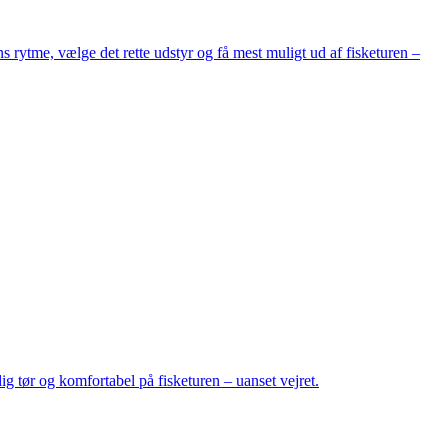
 rytme, vælge det rette udstyr og få mest muligt ud af fisketuren –
g tør og komfortabel på fisketuren – uanset vejret.