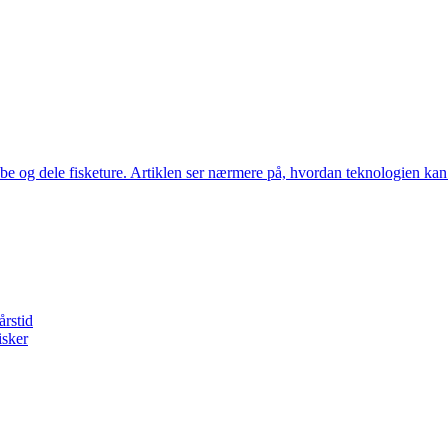
be og dele fisketure. Artiklen ser nærmere på, hvordan teknologien kan fo
årstid
isker