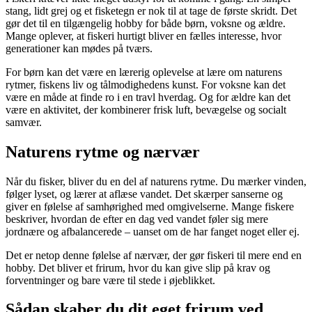
stang, lidt grej og et fisketegn er nok til at tage de første skridt. Det
gør det til en tilgængelig hobby for både børn, voksne og ældre.
Mange oplever, at fiskeri hurtigt bliver en fælles interesse, hvor
generationer kan mødes på tværs.
For børn kan det være en lærerig oplevelse at lære om naturens
rytmer, fiskens liv og tålmodighedens kunst. For voksne kan det
være en måde at finde ro i en travl hverdag. Og for ældre kan det
være en aktivitet, der kombinerer frisk luft, bevægelse og socialt
samvær.
Naturens rytme og nærvær
Når du fisker, bliver du en del af naturens rytme. Du mærker vinden,
følger lyset, og lærer at aflæse vandet. Det skærper sanserne og
giver en følelse af samhørighed med omgivelserne. Mange fiskere
beskriver, hvordan de efter en dag ved vandet føler sig mere
jordnære og afbalancerede – uanset om de har fanget noget eller ej.
Det er netop denne følelse af nærvær, der gør fiskeri til mere end en
hobby. Det bliver et frirum, hvor du kan give slip på krav og
forventninger og bare være til stede i øjeblikket.
Sådan skaber du dit eget frirum ved