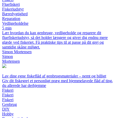
Fluefiskeri
Fiskeriudstyr
Bæredygtighed
Reparation
Vedligeholdelse
5 min
Lær hvordan du kan genbruge, vedligeholde og reparere dit
fluefiskeriudstyr, så det holder længere og giver dig endnu mere
glæde ved fiskeriet. Få praktiske tips til at passe på dit grej og
samtidig skåne miljøet.
Simon Mortensen
Simon
Mortensen
Lav dine egne fiskeflåd af genbrugsmaterialer – nemt og billigt
Giv dit fiskegrej et personligt præg med hjemmelavede flåd af ting,
du allerede har derhjemme
Fiskeri
Fiskeri
Fiskeri
Genbrug
DIY
Hobby