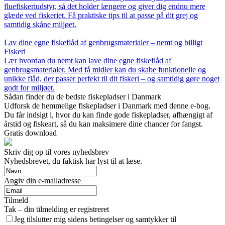
fluefiskeriudstyr, så det holder længere og giver dig endnu mere
glæde ved fiskeriet. Få praktiske tips til at passe på dit grej og
samtidig skåne miljøet.
Lav dine egne fiskeflåd af genbrugsmaterialer – nemt og billigt
Fiskeri
Lær hvordan du nemt kan lave dine egne fiskeflåd af
genbrugsmaterialer. Med få midler kan du skabe funktionelle og
unikke flåd, der passer perfekt til dit fiskeri – og samtidig gøre noget
godt for miljøet.
Sådan finder du de bedste fiskepladser i Danmark
Udforsk de hemmelige fiskepladser i Danmark med denne e-bog.
Du får indsigt i, hvor du kan finde gode fiskepladser, afhængigt af
årstid og fiskeart, så du kan maksimere dine chancer for fangst.
Gratis download
Skriv dig op til vores nyhedsbrev
Nyhedsbrevet, du faktisk har lyst til at læse.
Angiv din e-mailadresse
Tilmeld
Tak – din tilmelding er registreret
Jeg tilslutter mig sidens betingelser og samtykker til