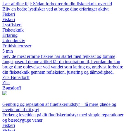
Lær af dine fejl: Sådan forbedrer du din fisketeknik over tid
Bliv en bedre lystfisker ved at bruge dine erfaringer aktivt
Fiskeri
Fiskeri
Lystfiskeri
Fisketeknik
Erfaring
Udendørsliv
Fritidsinteresser
5 min
Selv de mest erfarne fiskere har startet med fejlkast og tomme
fangstposer. I denne artikel får du inspiration til, hvordan du kan
bruge dine oplevelser ved vandet som læring og gradvist forbedre
din fisketeknik gennem refleksion, justering og tålmodighed.
Zita Bønsdorff
Zita
Bønsdorff
Genbrug og reparation af fluefiskeriudstyr – få mere glæde og
levetid ud af dit grej
Forlæng levetiden på dit fluefiskeriudstyr med simple reparationer
og bæredygtige vaner
Fiskeri
Fiskeri