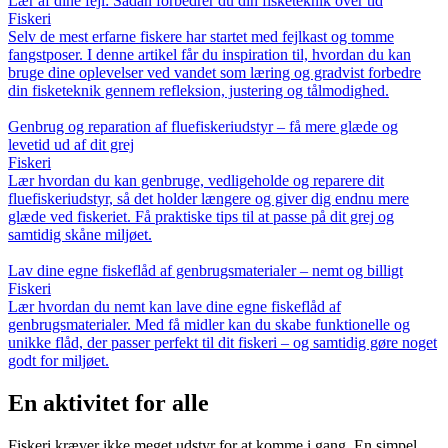
Lær af dine fejl: Sådan forbedrer du din fisketeknik over tid
Fiskeri
Selv de mest erfarne fiskere har startet med fejlkast og tomme
fangstposer. I denne artikel får du inspiration til, hvordan du kan
bruge dine oplevelser ved vandet som læring og gradvist forbedre
din fisketeknik gennem refleksion, justering og tålmodighed.
Genbrug og reparation af fluefiskeriudstyr – få mere glæde og
levetid ud af dit grej
Fiskeri
Lær hvordan du kan genbruge, vedligeholde og reparere dit
fluefiskeriudstyr, så det holder længere og giver dig endnu mere
glæde ved fiskeriet. Få praktiske tips til at passe på dit grej og
samtidig skåne miljøet.
Lav dine egne fiskeflåd af genbrugsmaterialer – nemt og billigt
Fiskeri
Lær hvordan du nemt kan lave dine egne fiskeflåd af
genbrugsmaterialer. Med få midler kan du skabe funktionelle og
unikke flåd, der passer perfekt til dit fiskeri – og samtidig gøre noget
godt for miljøet.
En aktivitet for alle
Fiskeri kræver ikke meget udstyr for at komme i gang. En simpel