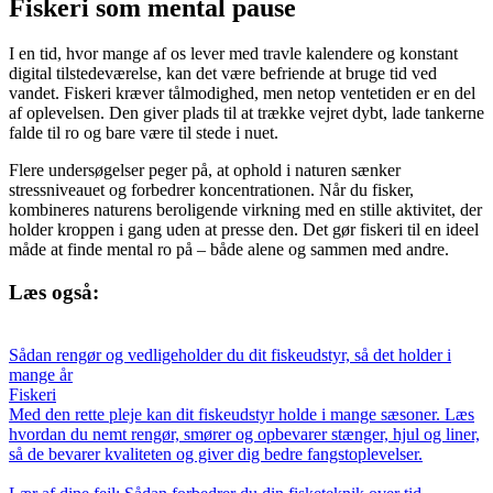
Fiskeri som mental pause
I en tid, hvor mange af os lever med travle kalendere og konstant
digital tilstedeværelse, kan det være befriende at bruge tid ved
vandet. Fiskeri kræver tålmodighed, men netop ventetiden er en del
af oplevelsen. Den giver plads til at trække vejret dybt, lade tankerne
falde til ro og bare være til stede i nuet.
Flere undersøgelser peger på, at ophold i naturen sænker
stressniveauet og forbedrer koncentrationen. Når du fisker,
kombineres naturens beroligende virkning med en stille aktivitet, der
holder kroppen i gang uden at presse den. Det gør fiskeri til en ideel
måde at finde mental ro på – både alene og sammen med andre.
Læs også:
Sådan rengør og vedligeholder du dit fiskeudstyr, så det holder i
mange år
Fiskeri
Med den rette pleje kan dit fiskeudstyr holde i mange sæsoner. Læs
hvordan du nemt rengør, smører og opbevarer stænger, hjul og liner,
så de bevarer kvaliteten og giver dig bedre fangstoplevelser.