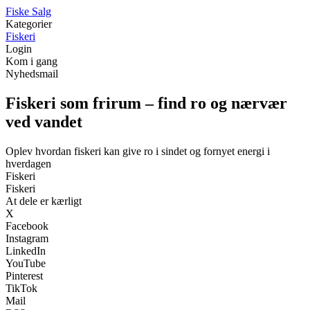
F
iske
S
alg
Kategorier
Fiskeri
Login
Kom i gang
Nyhedsmail
Fiskeri som frirum – find ro og nærvær
ved vandet
Oplev hvordan fiskeri kan give ro i sindet og fornyet energi i
hverdagen
Fiskeri
Fiskeri
At dele er kærligt
X
Facebook
Instagram
LinkedIn
YouTube
Pinterest
TikTok
Mail