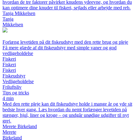
hvordan de tre faktorer påvirker knudens ydeevne, og hvordan du
kan optimere dine knuder til fiskeri, sejlads eller arbejde med reb.
Tanja Mikkelsen
Tanja
Mikkelsen
Forlæng levetiden på dit fiskeudstyr med den rette brug og pleje
Få mere glæde af dit fiskeudstyr med simple vaner og god
vedligeholdelse
Fiskeri
Fiskeri
Fiskeri
Fiskeudstyr
Vedligeholdelse
Friluftsliv
Tips og tricks
4 min
Med den rette pleje kan dit fiskeudstyr holde i mange år og yde sit
bedste hver gang. Læs hvordan du nemt forlænger levetiden på
stænger, hjul, liner og kroge – og undgår unødige udgifter til nyt
grej.
Merete Birkeland
Merete
Birkeland