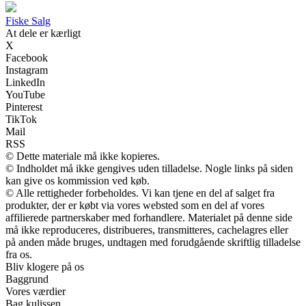
F
iske
S
alg
At dele er kærligt
X
Facebook
Instagram
LinkedIn
YouTube
Pinterest
TikTok
Mail
RSS
© Dette materiale må ikke kopieres.
© Indholdet må ikke gengives uden tilladelse. Nogle links på siden
kan give os kommission ved køb.
© Alle rettigheder forbeholdes. Vi kan tjene en del af salget fra
produkter, der er købt via vores websted som en del af vores
affilierede partnerskaber med forhandlere. Materialet på denne side
må ikke reproduceres, distribueres, transmitteres, cachelagres eller
på anden måde bruges, undtagen med forudgående skriftlig tilladelse
fra os.
Bliv klogere på os
Baggrund
Vores værdier
Bag kulissen