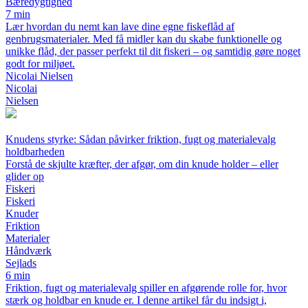
Bæredygtighed
7 min
Lær hvordan du nemt kan lave dine egne fiskeflåd af
genbrugsmaterialer. Med få midler kan du skabe funktionelle og
unikke flåd, der passer perfekt til dit fiskeri – og samtidig gøre noget
godt for miljøet.
Nicolai Nielsen
Nicolai
Nielsen
Knudens styrke: Sådan påvirker friktion, fugt og materialevalg
holdbarheden
Forstå de skjulte kræfter, der afgør, om din knude holder – eller
glider op
Fiskeri
Fiskeri
Knuder
Friktion
Materialer
Håndværk
Sejlads
6 min
Friktion, fugt og materialevalg spiller en afgørende rolle for, hvor
stærk og holdbar en knude er. I denne artikel får du indsigt i,