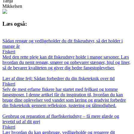
Tanja
Mikkelsen
Læs også:
Sådan rengør og vedligeholder du dit fiskeudstyr, så det holder i
mange år
Fiskeri
Med den rette pleje kan dit fiskeudstyr holde i mange sæsoner. Læs
hvordan du nemt rengør, smører og opbevarer stænger, hjul og liner,
så de bevarer kvaliteten og giver dig bedre fangstoplevelser.
Lær af dine fejl: Sådan forbedrer du din fisketeknik over tid
Fiskeri
Selv de mest erfarne fiskere har startet med fejlkast og tomme
fangstposer. I denne artikel får du inspiration til, hvordan du kan
bruge dine oplevelser ved vandet som læring og gradvist forbedre
din fisketeknik gennem refleksion, justering og tålmodighed.
Genbrug og reparation af fluefiskeriudstyr – få mere glæde og
levetid ud af dit grej
Fiskeri
Lær hvordan du kan genbruge, vedligeholde og reparere dit