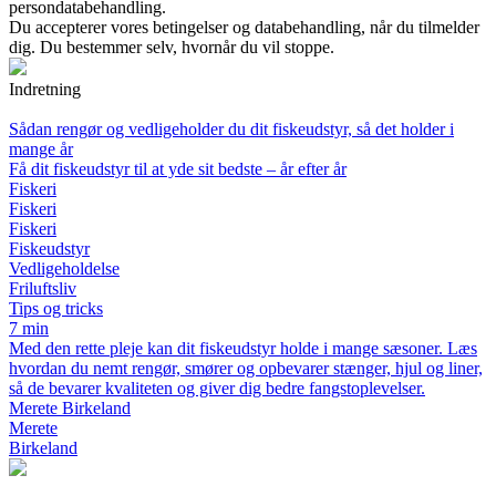
persondatabehandling.
Du accepterer vores betingelser og databehandling, når du tilmelder
dig. Du bestemmer selv, hvornår du vil stoppe.
Indretning
Sådan rengør og vedligeholder du dit fiskeudstyr, så det holder i
mange år
Få dit fiskeudstyr til at yde sit bedste – år efter år
Fiskeri
Fiskeri
Fiskeri
Fiskeudstyr
Vedligeholdelse
Friluftsliv
Tips og tricks
7 min
Med den rette pleje kan dit fiskeudstyr holde i mange sæsoner. Læs
hvordan du nemt rengør, smører og opbevarer stænger, hjul og liner,
så de bevarer kvaliteten og giver dig bedre fangstoplevelser.
Merete Birkeland
Merete
Birkeland