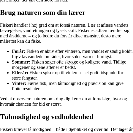
Brug naturen som din lærer
Fiskeri handler i høj grad om at forstå naturen. Lær at aflæse vandets
bevægelser, vindretningen og lysets skift. Fiskenes adfærd ændrer sig
med årstiderne – og jo bedre du forstår disse mønstre, desto mere
målrettet kan du fiske.
Forår:
Fisken er aktiv efter vinteren, men vandet er stadig koldt.
Prøv lavvandede områder, hvor solen varmer hurtigst.
Sommer:
Fisken søger ofte skygge og køligere vand. Tidlige
morgener og sene aftener er bedst.
Efterår:
Fisken spiser op til vinteren – et godt tidspunkt for
store fangster.
Vinter:
Færre fisk, men tålmodighed og præcision kan give
flotte resultater.
Ved at observere naturen omkring dig lærer du at forudsige, hvor og
hvornår chancen for bid er størst.
Tålmodighed og vedholdenhed
Fiskeri kræver tålmodighed – både i øjeblikket og over tid. Det tager år