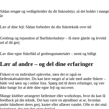
Sådan rengør og vedligeholder du dit fiskeudstyr, så det holder i mange
år
Lær af dine fejl: Sådan forbedrer du din fisketeknik over tid
Genbrug og reparation af fluefiskeriudstyr – få mere glæde og levetid
ud af dit grej
Lav dine egne fiskeflåd af genbrugsmaterialer – nemt og billigt
Lær af andre – og del dine erfaringer
Fiskeri er en individuel oplevelse, men det er også en
fællesskabsaktivitet. Du kan lære meget af at tale med andre fiskere –
både ved søen og i online fora. Spørg ind til deres erfaringer, og vær
ikke bange for at dele dine egne fejl og succeser.
Mange klubber arrangerer fællesture eller workshops, hvor du kan få
feedback på din teknik. Det kan være en øjenåbner at se, hvordan
andre håndterer deres grej, kaster eller aflæser vandet. Ofte er det små
justeringer, der gør den store forskel.