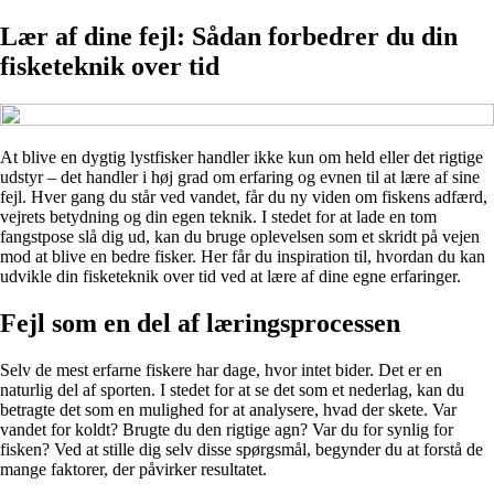
Lær af dine fejl: Sådan forbedrer du din
fisketeknik over tid
At blive en dygtig lystfisker handler ikke kun om held eller det rigtige
udstyr – det handler i høj grad om erfaring og evnen til at lære af sine
fejl. Hver gang du står ved vandet, får du ny viden om fiskens adfærd,
vejrets betydning og din egen teknik. I stedet for at lade en tom
fangstpose slå dig ud, kan du bruge oplevelsen som et skridt på vejen
mod at blive en bedre fisker. Her får du inspiration til, hvordan du kan
udvikle din fisketeknik over tid ved at lære af dine egne erfaringer.
Fejl som en del af læringsprocessen
Selv de mest erfarne fiskere har dage, hvor intet bider. Det er en
naturlig del af sporten. I stedet for at se det som et nederlag, kan du
betragte det som en mulighed for at analysere, hvad der skete. Var
vandet for koldt? Brugte du den rigtige agn? Var du for synlig for
fisken? Ved at stille dig selv disse spørgsmål, begynder du at forstå de
mange faktorer, der påvirker resultatet.