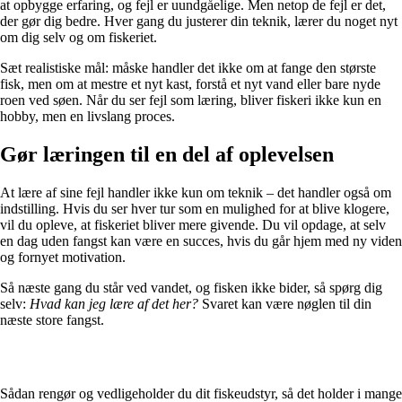
at opbygge erfaring, og fejl er uundgåelige. Men netop de fejl er det,
der gør dig bedre. Hver gang du justerer din teknik, lærer du noget nyt
om dig selv og om fiskeriet.
Sæt realistiske mål: måske handler det ikke om at fange den største
fisk, men om at mestre et nyt kast, forstå et nyt vand eller bare nyde
roen ved søen. Når du ser fejl som læring, bliver fiskeri ikke kun en
hobby, men en livslang proces.
Gør læringen til en del af oplevelsen
At lære af sine fejl handler ikke kun om teknik – det handler også om
indstilling. Hvis du ser hver tur som en mulighed for at blive klogere,
vil du opleve, at fiskeriet bliver mere givende. Du vil opdage, at selv
en dag uden fangst kan være en succes, hvis du går hjem med ny viden
og fornyet motivation.
Så næste gang du står ved vandet, og fisken ikke bider, så spørg dig
selv:
Hvad kan jeg lære af det her?
Svaret kan være nøglen til din
næste store fangst.
Sådan rengør og vedligeholder du dit fiskeudstyr, så det holder i mange