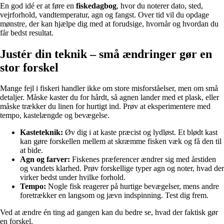
En god idé er at føre en
fiskedagbog
, hvor du noterer dato, sted,
vejrforhold, vandtemperatur, agn og fangst. Over tid vil du opdage
mønstre, der kan hjælpe dig med at forudsige, hvornår og hvordan du
får bedst resultat.
Justér din teknik – små ændringer gør en
stor forskel
Mange fejl i fiskeri handler ikke om store misforståelser, men om små
detaljer. Måske kaster du for hårdt, så agnen lander med et plask, eller
måske trækker du linen for hurtigt ind. Prøv at eksperimentere med
tempo, kastelængde og bevægelse.
Kasteteknik:
Øv dig i at kaste præcist og lydløst. Et blødt kast
kan gøre forskellen mellem at skræmme fisken væk og få den til
at bide.
Agn og farver:
Fiskenes præferencer ændrer sig med årstiden
og vandets klarhed. Prøv forskellige typer agn og noter, hvad der
virker bedst under hvilke forhold.
Tempo:
Nogle fisk reagerer på hurtige bevægelser, mens andre
foretrækker en langsom og jævn indspinning. Test dig frem.
Ved at ændre én ting ad gangen kan du bedre se, hvad der faktisk gør
en forskel.