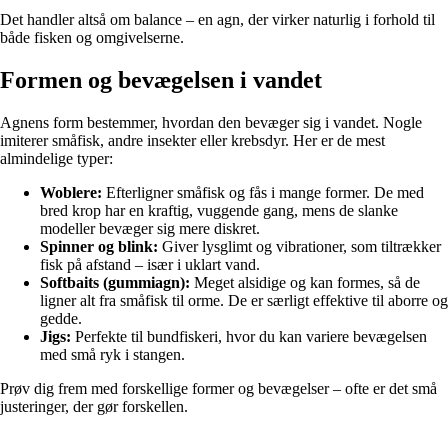
Det handler altså om balance – en agn, der virker naturlig i forhold til
både fisken og omgivelserne.
Formen og bevægelsen i vandet
Agnens form bestemmer, hvordan den bevæger sig i vandet. Nogle
imiterer småfisk, andre insekter eller krebsdyr. Her er de mest
almindelige typer:
Woblere:
Efterligner småfisk og fås i mange former. De med
bred krop har en kraftig, vuggende gang, mens de slanke
modeller bevæger sig mere diskret.
Spinner og blink:
Giver lysglimt og vibrationer, som tiltrækker
fisk på afstand – især i uklart vand.
Softbaits (gummiagn):
Meget alsidige og kan formes, så de
ligner alt fra småfisk til orme. De er særligt effektive til aborre og
gedde.
Jigs:
Perfekte til bundfiskeri, hvor du kan variere bevægelsen
med små ryk i stangen.
Prøv dig frem med forskellige former og bevægelser – ofte er det små
justeringer, der gør forskellen.