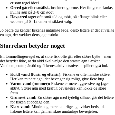
er som regel ideel.
Ørred
går efter småfisk, insekter og orme. Her fungerer slanke,
livlige agn på 3–8 cm godt.
Havørred
tager ofte små sild og tobis, så aflange blink eller
woblere på 8–12 cm er et sikkert valg.
Jo bedre du kender fiskenes naturlige føde, desto lettere er det at vælge
en agn, der vækker dens jagtinstinkt.
Størrelsen betyder noget
En tommelfingerregel er, at store fisk ofte går efter større bytte – men
det betyder ikke, at du altid skal vælge den største agn i æsken.
Vandtemperatur, årstid og fiskenes aktivitetsniveau spiller også ind.
Koldt vand (forår og efterår):
Fiskene er ofte mindre aktive.
Her kan mindre agn, der bevæger sig roligt, give flere hug.
Varmt vand (sommer):
Fiskene er mere aggressive og jager
aktivt. Større agn med kraftig bevægelse kan lokke de store
frem.
Grumset vand:
En større agn med tydelig silhuet gør det lettere
for fisken at opdage den.
Klart vand:
Mindre og mere naturlige agn virker bedst, da
fiskene lettere kan gennemskue unaturlige bevægelser.