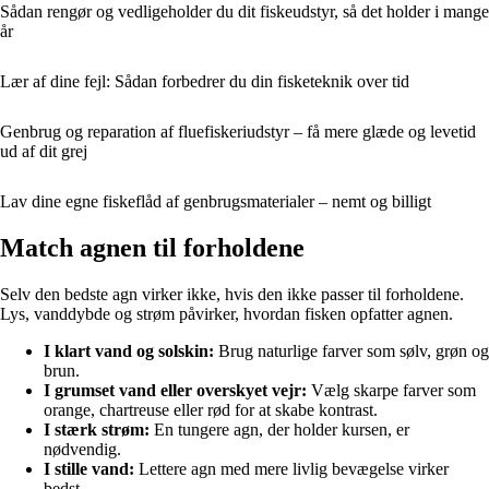
Sådan rengør og vedligeholder du dit fiskeudstyr, så det holder i mange
år
Lær af dine fejl: Sådan forbedrer du din fisketeknik over tid
Genbrug og reparation af fluefiskeriudstyr – få mere glæde og levetid
ud af dit grej
Lav dine egne fiskeflåd af genbrugsmaterialer – nemt og billigt
Match agnen til forholdene
Selv den bedste agn virker ikke, hvis den ikke passer til forholdene.
Lys, vanddybde og strøm påvirker, hvordan fisken opfatter agnen.
I klart vand og solskin:
Brug naturlige farver som sølv, grøn og
brun.
I grumset vand eller overskyet vejr:
Vælg skarpe farver som
orange, chartreuse eller rød for at skabe kontrast.
I stærk strøm:
En tungere agn, der holder kursen, er
nødvendig.
I stille vand:
Lettere agn med mere livlig bevægelse virker
bedst.