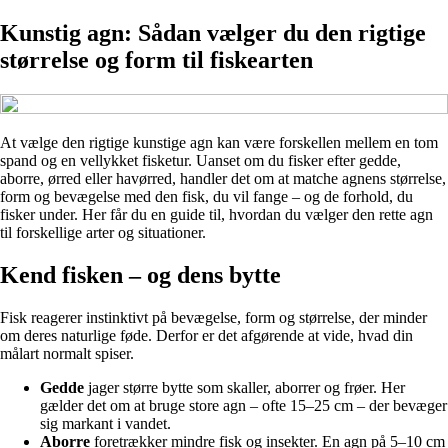
Kunstig agn: Sådan vælger du den rigtige
størrelse og form til fiskearten
At vælge den rigtige kunstige agn kan være forskellen mellem en tom
spand og en vellykket fisketur. Uanset om du fisker efter gedde,
aborre, ørred eller havørred, handler det om at matche agnens størrelse,
form og bevægelse med den fisk, du vil fange – og de forhold, du
fisker under. Her får du en guide til, hvordan du vælger den rette agn
til forskellige arter og situationer.
Kend fisken – og dens bytte
Fisk reagerer instinktivt på bevægelse, form og størrelse, der minder
om deres naturlige føde. Derfor er det afgørende at vide, hvad din
målart normalt spiser.
Gedde
jager større bytte som skaller, aborrer og frøer. Her
gælder det om at bruge store agn – ofte 15–25 cm – der bevæger
sig markant i vandet.
Aborre
foretrækker mindre fisk og insekter. En agn på 5–10 cm