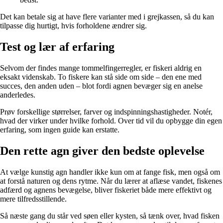
Det kan betale sig at have flere varianter med i grejkassen, så du kan
tilpasse dig hurtigt, hvis forholdene ændrer sig.
Test og lær af erfaring
Selvom der findes mange tommelfingerregler, er fiskeri aldrig en
eksakt videnskab. To fiskere kan stå side om side – den ene med
succes, den anden uden – blot fordi agnen bevæger sig en anelse
anderledes.
Prøv forskellige størrelser, farver og indspinningshastigheder. Notér,
hvad der virker under hvilke forhold. Over tid vil du opbygge din egen
erfaring, som ingen guide kan erstatte.
Den rette agn giver den bedste oplevelse
At vælge kunstig agn handler ikke kun om at fange fisk, men også om
at forstå naturen og dens rytme. Når du lærer at aflæse vandet, fiskenes
adfærd og agnens bevægelse, bliver fiskeriet både mere effektivt og
mere tilfredsstillende.
Så næste gang du står ved søen eller kysten, så tænk over, hvad fisken